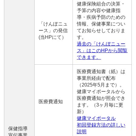
健康保険組合の決算・
予算の内容や健康指
導・疾病予防のための
「けんぽニュ
情報、保健事業につい
ース」の発信
てお知らせしておりま
(当HPにて）
す。
過去の「けんぽニュー
ス」はこのHPから閲覧
できます。
医療費通知書（紙）は
事業所経由で配布
（2025年5月まで）。
健康マイポータルから
医療費通知が照会でき
医療費通知
ます。（3ヶ月毎に更
新）
健康マイポータル
初回登録方法の詳しい
保健指導
説明
宣伝事業