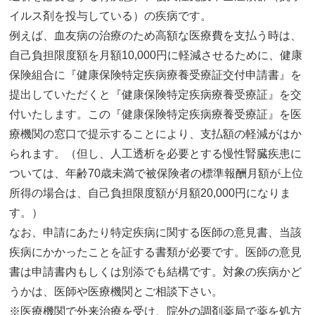
イルス剤を投与している）の疾病です。
例えば、血友病の治療のため高額な医療費を支払う時は、
自己負担限度額を月額10,000円に軽減させるために、健康
保険組合に『健康保険特定疾病療養受療証交付申請書』を
提出していただくと『健康保険特定疾病療養受療証』を交
付いたします。この『健康保険特定疾病療養受療証』を医
療機関の窓口で提示することにより、支払額の軽減がはか
られます。（但し、人工透析を必要とする慢性腎臓疾患に
ついては、年齢70歳未満で被保険者の標準報酬月額が上位
所得の場合は、自己負担限度額が月額20,000円になりま
す。）
なお、申請にあたり特定疾病に関する医師の意見書、当該
疾病にかかったことを証する書類が必要です。医師の意見
書は申請書内もしくは別添でも結構です。対象の疾病かど
うかは、医師や医療機関とご相談下さい。
※医療機関で外来治療を受け、院外の調剤薬局で薬を処方