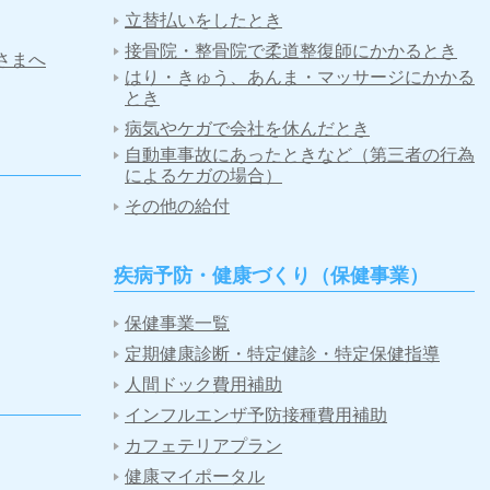
立替払いをしたとき
接骨院・整骨院で柔道整復師にかかるとき
さまへ
はり・きゅう、あんま・マッサージにかかる
とき
病気やケガで会社を休んだとき
自動車事故にあったときなど（第三者の行為
によるケガの場合）
その他の給付
疾病予防・健康づくり（保健事業）
保健事業一覧
定期健康診断・特定健診・特定保健指導
人間ドック費用補助
インフルエンザ予防接種費用補助
カフェテリアプラン
健康マイポータル