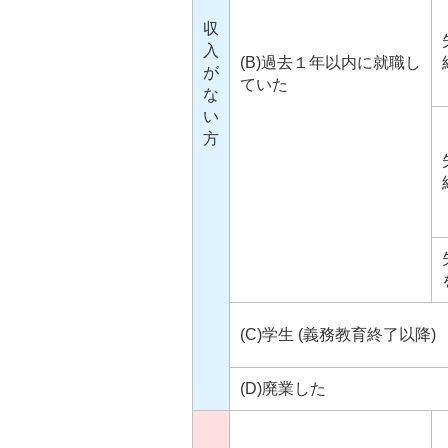
収
入
(B)過去１年以内に就職し
が
ていた
な
い
方
(C)学生 (義務教育終了以降)
(D)廃業した