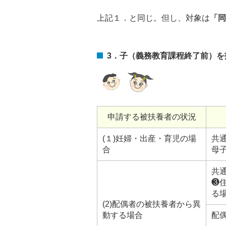
上記１．と同じ。但し、対象は
「同
3．子（義務教育課程終了前）を
申請する被扶養者の状況
(１)妊婦・出産・育児の場
共
合
母
共
❸
る
(2)配偶者の被扶養者から異
動する場合
配