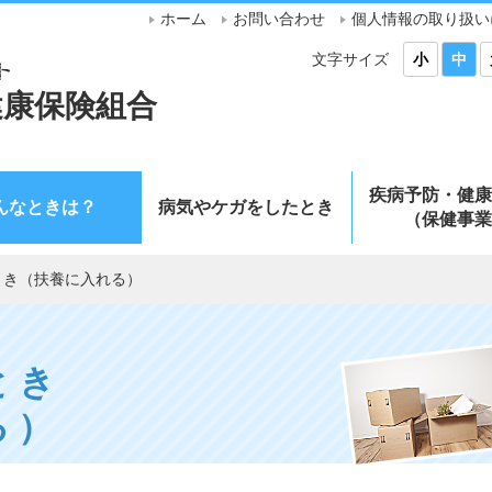
ホーム
お問い合わせ
個人情報の取り扱い
文字サイズ
小
中
健康保険組合
疾病予防・健康
んなときは？
病気やケガをしたとき
（保健事業
とき（扶養に入れる）
とき
る）