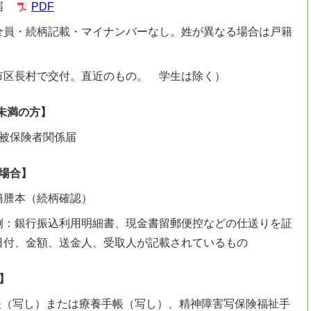
況届
PDF
全員・続柄記載・マイナンバーなし。姓が異なる場合は戸籍
市区長村で交付。直近のもの。 学生は除く）
歳未満の方】
号被保険者関係届
場合】
籍謄本（続柄確認）
例：銀行振込利用明細書、現金書留郵便控などの仕送りを証
日付、金額、送金人、受取人が記載されているもの
】
帳（写し）または療養手帳（写し）、精神障害写保険福祉手