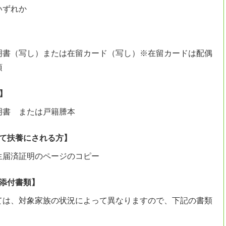
いずれか
明書（写し）または在留カード（写し）※在留カードは配偶
須
】
明書 または戸籍謄本
れて扶養にされる方】
生届済証明のページのコピー
る添付書類】
ては、対象家族の状況によって異なりますので、下記の書類
。