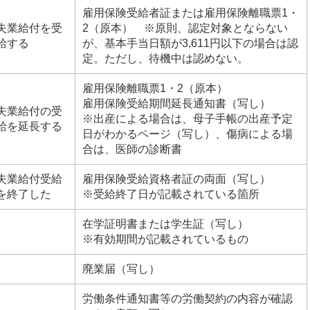
雇用保険受給者証または雇用保険離職票1・
失業給付を受
2（原本） ※原則、認定対象とならない
給する
が、基本手当日額が3,611円以下の場合は認
定。ただし、待機中は認めない。
雇用保険離職票1・2（原本）
雇用保険受給期間延長通知書（写し）
失業給付の受
※出産による場合は、母子手帳の出産予定
給を延長する
日がわかるページ（写し）、傷病による場
合は、医師の診断書
失業給付受給
雇用保険受給資格者証の両面（写し）
を終了した
※受給終了日が記載されている箇所
在学証明書または学生証（写し）
※有効期間が記載されているもの
廃業届（写し）
労働条件通知書等の労働契約の内容が確認