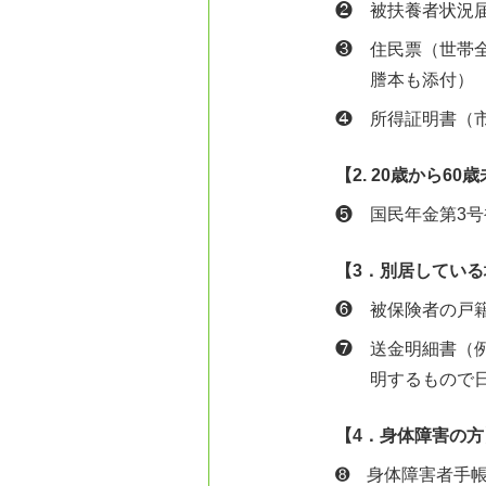
❷ 被扶養者状
❸ 住民票（世帯
謄本も添付）
❹ 所得証明書（
【2. 20歳から60
❺ 国民年金第3
【3．別居している
❻ 被保険者の戸
❼ 送金明細書（
明するもので
【4．身体障害の方
➑ 身体障害者手