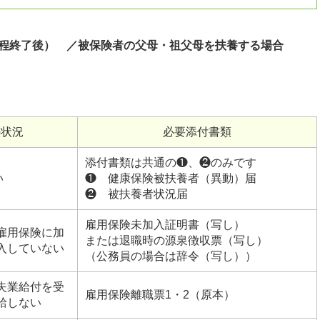
課程終了後） ／被保険者の父母・祖父母を扶養する場合
の状況
必要添付書類
添付書類は共通の❶、❷のみです
い
❶ 健康保険被扶養者（異動）届
❷ 被扶養者状況届
雇用保険未加入証明書（写し）
雇用保険に加
または退職時の源泉徴収票（写し）
入していない
（公務員の場合は辞令（写し））
失業給付を受
雇用保険離職票1・2（原本）
給しない