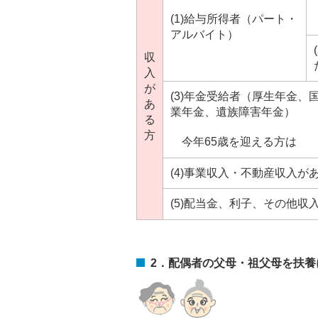
(1)給与所得者（パート・
アルバイト）
収
入
が
(3)年金受給者（厚生年金、
あ
業年金、遺族障害年金）
る
方
今年65歳を迎える方は
(4)事業収入・不動産収入が
(5)配当金、利子、その他収
2．配偶者の父母・祖父母を扶養