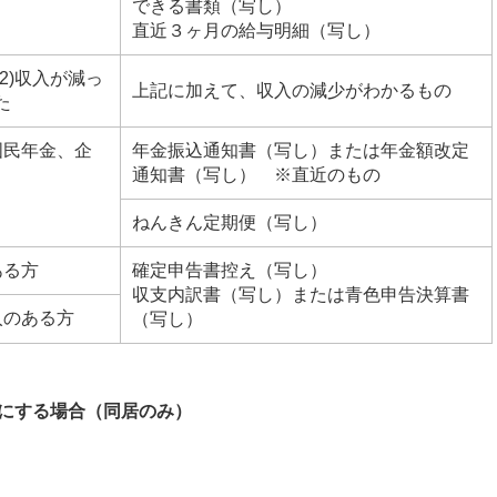
できる書類（写し）
直近３ヶ月の給与明細（写し）
(2)収入が減っ
上記に加えて、収入の減少がわかるもの
た
国民年金、企
年金振込通知書（写し）または年金額改定
通知書（写し） ※直近のもの
ねんきん定期便（写し）
ある方
確定申告書控え（写し）
収支内訳書（写し）または青色申告決算書
入のある方
（写し）
にする場合（同居のみ）