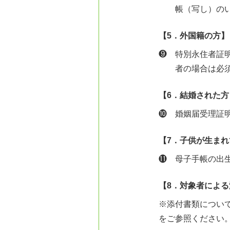
帳（写し）の
【5．外国籍の方】
❾ 特別永住者証
者の場合は必
【6．結婚された方
❿ 婚姻届受理証
【7．子供が生ま
⓫ 母子手帳の出
【8．対象者によ
※添付書類につい
をご参照ください