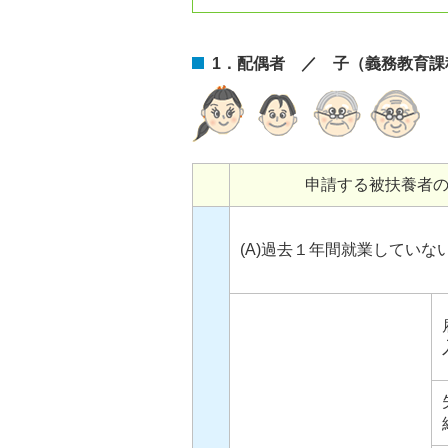
1．配偶者 ／ 子（義務教育
申請する被扶養者
(A)過去１年間就業していな