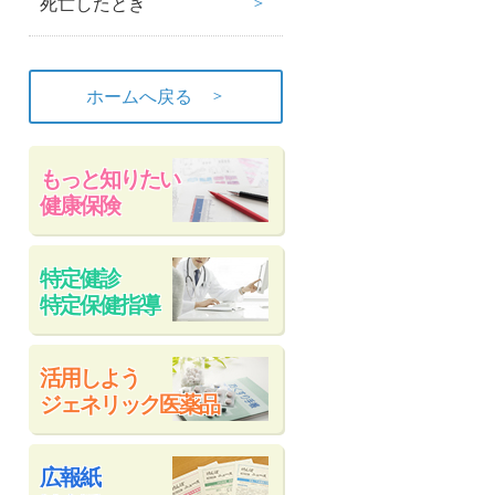
死亡したとき
＞
ホームへ戻る
もっと知りたい
健康保険
特定健診
特定保健指導
活用しよう
ジェネリック医薬品
広報紙