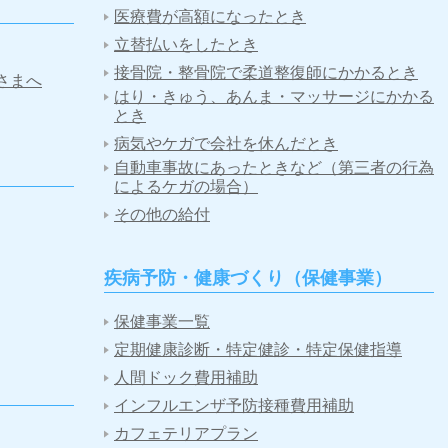
医療費が高額になったとき
立替払いをしたとき
接骨院・整骨院で柔道整復師にかかるとき
さまへ
はり・きゅう、あんま・マッサージにかかる
とき
病気やケガで会社を休んだとき
自動車事故にあったときなど（第三者の行為
によるケガの場合）
その他の給付
疾病予防・健康づくり（保健事業）
保健事業一覧
定期健康診断・特定健診・特定保健指導
人間ドック費用補助
インフルエンザ予防接種費用補助
カフェテリアプラン