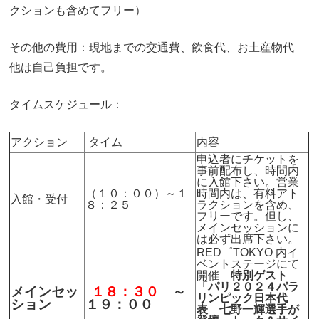
クションも含めてフリー）
その他の費用：現地までの交通費、飲食代、お土産物代
他は自己負担です。
タイムスケジュール：
アクション
タイム
内容
申込者にチケットを
事前配布し、時間内
に入館下さい。営業
（１０：００）～１
時間内は、有料アト
入館・受付
８：２５
ラクションを含め、
フリーです。但し、
メインセッションに
は必ず出席下さい。
RED゜TOKYO 内イ
ベントステージにて
開催
特別ゲスト
「パリ２０２４パラ
メインセッ
１８：３０
～
リンピック日本代
ション
１９：００
表 七野一輝選手が